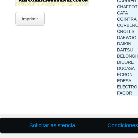
CARRIER
CHAFFOT
CATA
imprimir
COINTRA
CORBER
CROLLS
DAEWOO
DAIKIN
DAITSU
DELONGH
DICORE
DUCASA
ECRON
EDESA
ELECTRO
FAGOR
Solicitar asistencia
Condiciones