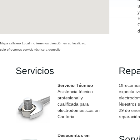
u
y
E
C
d
Mapa callejero Local, no tenemos dirección en su localidad,
solo ofrecemos servicio técnico a domicilio
Servicios
Repa
Servicio Técnico
Ofrecemos 
Asistencia técnico
expectativ
profesional y
electrodom
cualificada para
Nuestros s
electrodomésticos en
29 de ener
Cantoria.
reparación
Descuentos en
Serv