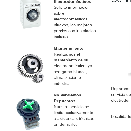
Electrodomésticos
Solicite información
sobre
electrodomésticos
niuevos, los mejores
precios con instalacion
incluida.
Mantenimiento
Realizamos el
manteniento de su
electrodoméstico, ya
sea gama blanca,
climatización o
industrial.
Reparamos 
servicio d
No Vendemos
electrodom
Repuestos
Nuestro servicio se
limita exclusivamente
Localidade
a asistencias técnicas
en domicilio.