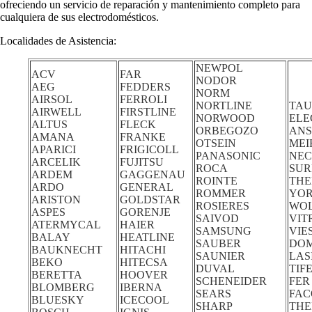
ofreciendo un servicio de reparación y mantenimiento completo para
cualquiera de sus electrodomésticos.
Localidades de Asistencia:
NEWPOL
ACV
FAR
NODOR
AEG
FEDDERS
NORM
AIRSOL
FERROLI
NORTLINE
TAU
AIRWELL
FIRSTLINE
NORWOOD
ELE
ALTUS
FLECK
ORBEGOZO
ANS
AMANA
FRANKE
OTSEIN
MEI
APARICI
FRIGICOLL
PANASONIC
NE
ARCELIK
FUJITSU
ROCA
SUR
ARDEM
GAGGENAU
ROINTE
TH
ARDO
GENERAL
ROMMER
YO
ARISTON
GOLDSTAR
ROSIERES
WO
ASPES
GORENJE
SAIVOD
VIT
ATERMYCAL
HAIER
SAMSUNG
VIE
BALAY
HEATLINE
SAUBER
DO
BAUKNECHT
HITACHI
SAUNIER
LAS
BEKO
HITECSA
DUVAL
TIF
BERETTA
HOOVER
SCHENEIDER
FER
BLOMBERG
IBERNA
SEARS
FA
BLUESKY
ICECOOL
SHARP
THE