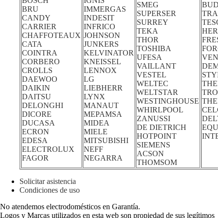
BOSCH
IGNIS
SMEG
BUD
BRU
IMMERGAS
SUPERSER
TRA
CANDY
INDESIT
SURREY
TES
CARRIER
INFRICO
TEKA
HE
CHAFFOTEAUX
JOHNSON
THOR
FRE
CATA
JUNKERS
TOSHIBA
FOR
COINTRA
KELVINATOR
UFESA
VEN
CORBERO
KNEISSEL
VAILLANT
DE
CROLLS
LENNOX
VESTEL
STY
DAEWOO
LG
WELTEC
THE
DAIKIN
LIEBHERR
WELTSTAR
TRO
DAITSU
LYNX
WESTINGHOUSE
TH
DELONGHI
MANAUT
WHIRLPOOL
CEL
DICORE
MEPAMSA
ZANUSSI
DEL
DUCASA
MIDEA
DE DIETRICH
EQU
ECRON
MIELE
HOTPOINT
INT
EDESA
MITSUBISHI
SIEMENS
ELECTROLUX
NEFF
ACSON
FAGOR
NEGARRA
THOMSOM
Solicitar asistencia
Condiciones de uso
No atendemos electrodomésticos en Garantía.
Logos y Marcas utilizados en esta web son propiedad de sus legítimos