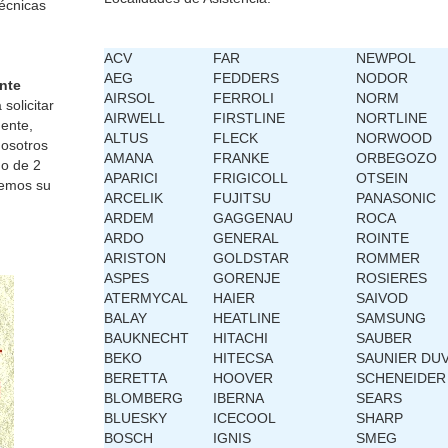
técnicas
ACV
FAR
NEWPOL
AEG
FEDDERS
NODOR
nte
AIRSOL
FERROLI
NORM
solicitar
AIRWELL
FIRSTLINE
NORTLINE
gente,
ALTUS
FLECK
NORWOOD
nosotros
AMANA
FRANKE
ORBEGOZO
o de 2
APARICI
FRIGICOLL
OTSEIN
remos su
ARCELIK
FUJITSU
PANASONIC
ARDEM
GAGGENAU
ROCA
ARDO
GENERAL
ROINTE
ARISTON
GOLDSTAR
ROMMER
ASPES
GORENJE
ROSIERES
ATERMYCAL
HAIER
SAIVOD
BALAY
HEATLINE
SAMSUNG
BAUKNECHT
HITACHI
SAUBER
BEKO
HITECSA
SAUNIER DU
BERETTA
HOOVER
SCHENEIDER
BLOMBERG
IBERNA
SEARS
BLUESKY
ICECOOL
SHARP
BOSCH
IGNIS
SMEG