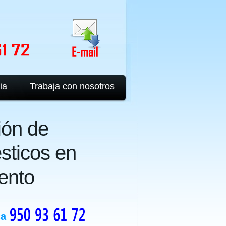
ia
Trabaja con nosotros
ión de
sticos en
ento
ca