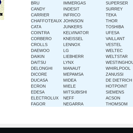
BRU
IMMERGAS
SUPERSER
CANDY
INDESIT
SURREY
CARRIER
INFRICO
TEKA
CHAFFOTEAUX
JOHNSON
THOR
CATA
JUNKERS
TOSHIBA
COINTRA
KELVINATOR
UFESA
CORBERO
KNEISSEL
VAILLANT
CROLLS
LENNOX
VESTEL
DAEWOO
LG
WELTEC
DAIKIN
LIEBHERR
WELTSTAR
DAITSU
LYNX
WESTINGHO
DELONGHI
MANAUT
WHIRLPOOL
DICORE
MEPAMSA
ZANUSSI
DUCASA
MIDEA
DE DIETRICH
ECRON
MIELE
HOTPOINT
EDESA
MITSUBISHI
SIEMENS
ELECTROLUX
NEFF
ACSON
FAGOR
NEGARRA
THOMSOM