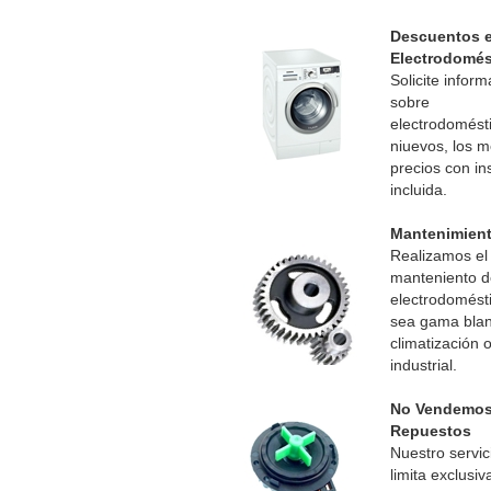
Descuentos 
Electrodomés
Solicite infor
sobre
electrodomést
niuevos, los m
precios con in
incluida.
Mantenimien
Realizamos el
manteniento d
electrodomésti
sea gama blan
climatización 
industrial.
No Vendemo
Repuestos
Nuestro servic
limita exclusi