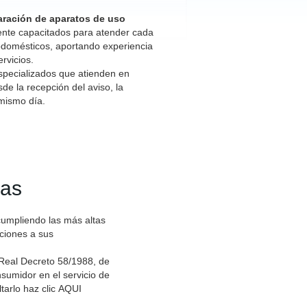
paración de aparatos de uso
ente capacitados para atender cada
odomésticos, aportando experiencia
rvicios.
specializados que atienden en
e la recepción del aviso, la
 mismo día.
das
cumpliendo las más altas
aciones a sus
 Real Decreto 58/1988, de
sumidor en el servicio de
tarlo haz clic
AQUI