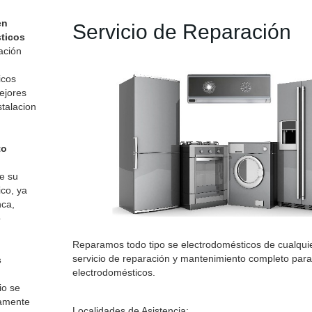
en
Servicio de Reparación
ticos
mación
icos
ejores
stalacion
to
e su
co, ya
ca,
o
Reparamos todo tipo se electrodomésticos de cualqui
servicio de reparación y mantenimiento completo para
s
electrodomésticos.
io se
vamente
Localidades de Asistencia: