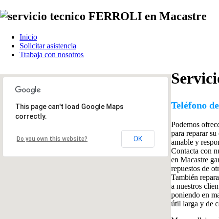
Inicio
Solicitar asistencia
Trabaja con nosotros
Servic
Teléfono de
This page can't load Google Maps
correctly.
Podemos ofrec
para reparar su
OK
Do you own this website?
amable y respo
Contacta con nu
en Macastre ga
repuestos de ot
También reparam
a nuestros clie
poniendo en man
útil larga y de