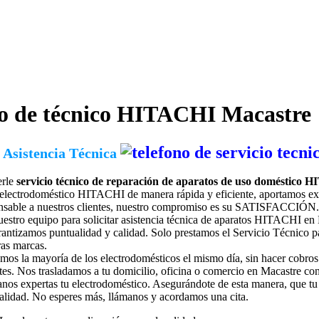
io de técnico HITACHI
Macastre
 Asistencia Técnica
erle
servicio técnico de reparación de aparatos de uso doméstico
 electrodoméstico HITACHI de manera rápida y eficiente, aportamos exper
nsable a nuestros clientes, nuestro compromiso es su SATISFACCIÓN.
estro equipo para solicitar
asistencia técnica de aparatos HITACHI en
rantizamos puntualidad y calidad. Solo prestamos el Servicio Técnico
ras marcas.
os la mayoría de los electrodomésticos el mismo día, sin hacer cobros 
ntes. Nos trasladamos a tu domicilio, oficina o comercio en Macastre con
os expertas tu electrodoméstico. Asegurándote de esta manera, que tu
 calidad. No esperes más, llámanos y acordamos una cita.