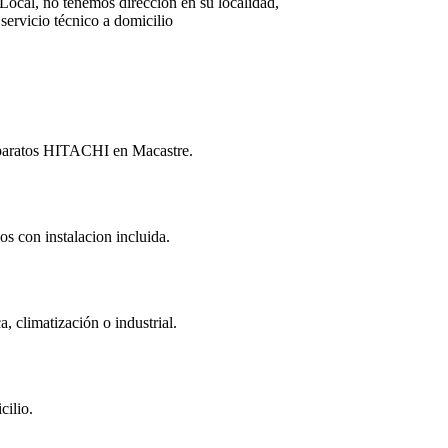
Local, no tenemos dirección en su localidad,
servicio técnico a domicilio
 aparatos HITACHI en Macastre.
os con instalacion incluida.
 climatización o industrial.
cilio.