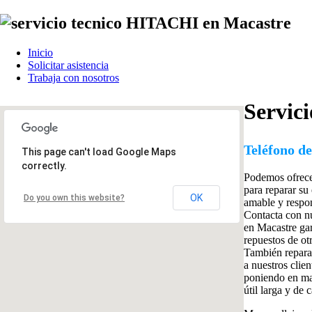
Inicio
Solicitar asistencia
Trabaja con nosotros
Servic
Teléfono de
This page can't load Google Maps
correctly.
Podemos ofrec
para reparar su
OK
Do you own this website?
amable y respo
Contacta con nu
en Macastre ga
repuestos de ot
También reparam
a nuestros clie
poniendo en man
útil larga y de