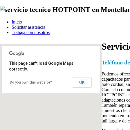
Inicio
Solicitar asistencia
Trabaja con nosotros
Servic
Teléfono de
This page can't load Google Maps
correctly.
Podemos ofrec
capacitados par
OK
Do you own this website?
trato cordial,
Contacta con nu
HOTPOINT en Mo
adaptaciones co
También reparam
a nuestros clie
poniendo en man
útil larga y de