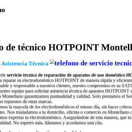
io de técnico HOTPOINT
Montel
 Asistencia Técnica
erle
servicio técnico de reparación de aparatos de uso doméstic
a reparar su electrodoméstico HOTPOINT de manera rápida y eficiente, 
 amable y responsable a nuestros clientes, nuestro compromiso es su 
estro equipo para solicitar
asistencia técnica de aparatos HOTPOINT e
ntellano garantizamos puntualidad y calidad. Solo prestamos el Se
n repuestos de otras marcas.
os la mayoría de los electrodomésticos el mismo día, sin hacer cobros 
ntes. Nos trasladamos a tu domicilio, oficina o comercio en Montellano c
os expertas tu electrodoméstico. Asegurándote de esta manera, que tu
 calidad. No esperes más, llámanos y acordamos una cita.