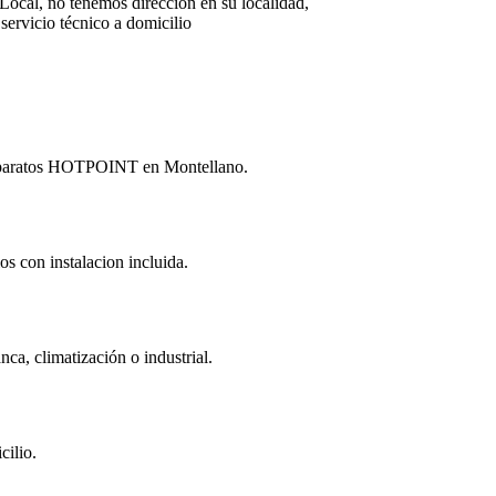
Local, no tenemos dirección en su localidad,
servicio técnico a domicilio
y aparatos HOTPOINT en Montellano.
os con instalacion incluida.
a, climatización o industrial.
cilio.