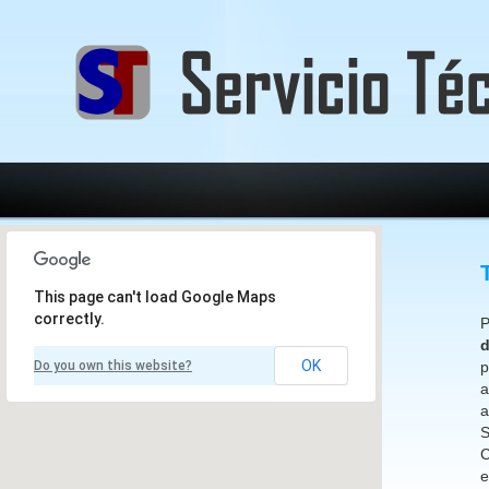
This page can't load Google Maps
correctly.
P
d
OK
Do you own this website?
p
a
a
C
e