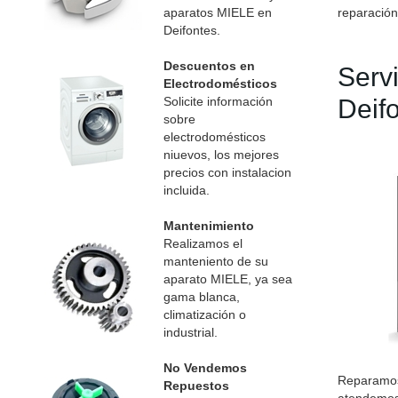
aparatos MIELE en
reparación
Deifontes.
Descuentos en
Serv
Electrodomésticos
Solicite información
Deif
sobre
electrodomésticos
niuevos, los mejores
precios con instalacion
incluida.
Mantenimiento
Realizamos el
manteniento de su
aparato MIELE, ya sea
gama blanca,
climatización o
industrial.
No Vendemos
Reparamos
Repuestos
atendemos 