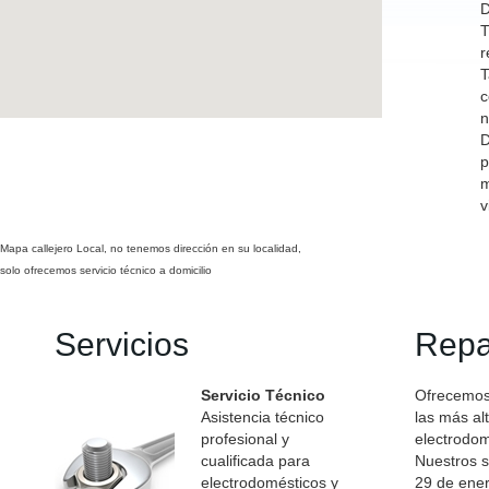
D
T
r
T
c
n
D
p
m
v
Mapa callejero Local, no tenemos dirección en su localidad,
solo ofrecemos servicio técnico a domicilio
Servicios
Repa
Servicio Técnico
Ofrecemos 
Asistencia técnico
las más al
profesional y
electrodo
cualificada para
Nuestros s
electrodomésticos y
29 de ener