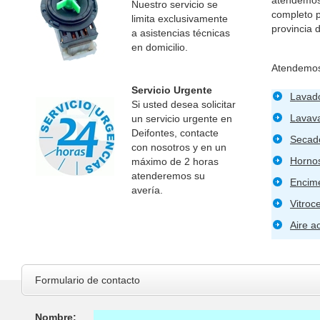
Nuestro servicio se
completo p
limita exclusivamente
provincia
a asistencias técnicas
en domicilio.
Atendemos
Servicio Urgente
Lavad
Si usted desea solicitar
Lavava
un servicio urgente en
Deifontes, contacte
Secad
con nosotros y en un
Horno
máximo de 2 horas
atenderemos su
Encim
avería.
Vitroc
Aire a
Formulario de contacto
Nombre: