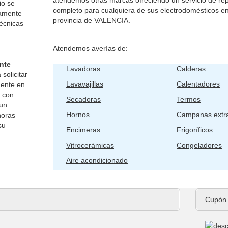
io se
completo para cualquiera de sus electrodomésticos en
vamente
provincia de VALENCIA.
técnicas
Atendemos averías de:
nte
Lavadoras
Calderas
solicitar
Lavavajillas
Calentadores
gente en
e con
Secadoras
Termos
 un
Hornos
Campanas extra
horas
su
Encimeras
Frigoríficos
Vitrocerámicas
Congeladores
Aire acondicionado
Cupón