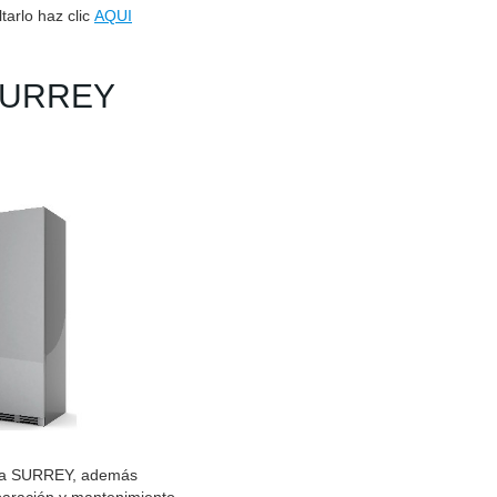
tarlo haz clic
AQUI
 SURREY
rca SURREY, además
paración y mantenimiento