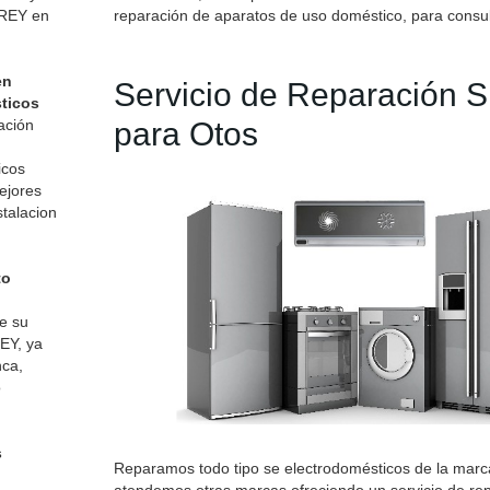
REY en
reparación de aparatos de uso doméstico, para consul
en
Servicio de Reparación
ticos
mación
para Otos
icos
ejores
stalacion
to
e su
EY, ya
ca,
o
s
Reparamos todo tipo se electrodomésticos de la ma
atendemos otras marcas ofreciendo un servicio de re