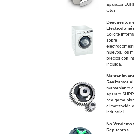
aparatos SUR
Otos.
Descuentos 
Electrodomés
Solicite infor
sobre
electrodomést
niuevos, los m
precios con in
incluida.
Mantenimien
Realizamos el
manteniento d
aparato SURR
sea gama blan
climatización 
industrial.
No Vendemo
Repuestos