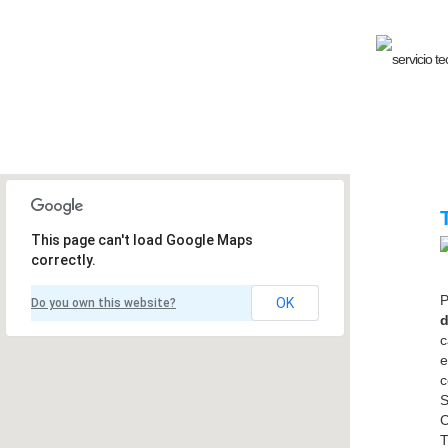
This page can't load Google Maps
correctly.
P
OK
Do you own this website?
d
c
e
c
C
T