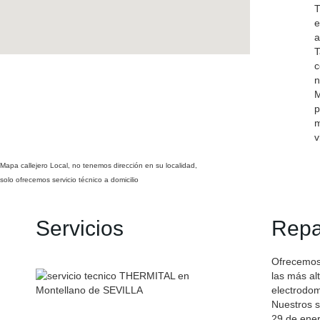
T
e
a
T
c
n
M
p
m
v
Mapa callejero Local, no tenemos dirección en su localidad,
solo ofrecemos servicio técnico a domicilio
Servicios
Repa
Ofrecemos 
las más al
electrodo
Nuestros s
29 de ener