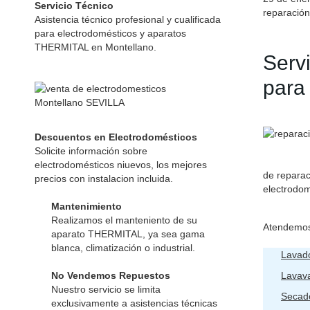
Servicio Técnico
reparación
Asistencia técnico profesional y cualificada
para electrodomésticos y aparatos
THERMITAL en Montellano.
Serv
para
Descuentos en Electrodomésticos
Solicite información sobre
electrodomésticos niuevos, los mejores
de reparac
precios con instalacion incluida.
electrodom
Mantenimiento
Realizamos el manteniento de su
Atendemos
aparato THERMITAL, ya sea gama
blanca, climatización o industrial.
Lavad
No Vendemos Repuestos
Lavava
Nuestro servicio se limita
Secad
exclusivamente a asistencias técnicas