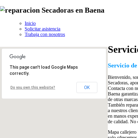
Inicio
Solicitar asistencia
Trabaja con nosotros
Servici
Servicio de
This page can't load Google Maps
correctly.
Bienvenido, s
Secadoras, apor
OK
Do you own this website?
Contacta con nu
Baena garantiza
de otras marcas
También reparam
a nuestros clie
en manos expert
de calidad. No 
Mapa callejero 
solo ofrecemos 