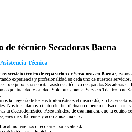
o de técnico Secadoras
Baena
 Asistencia Técnica
omos
servicio técnico de reparación de Secadoras en Baena
y estamos
tando experiencia y profesionalidad en cada uno de nuestros servicios.
estro equipo para solicitar
asistencia técnica de aparatos Secadoras en
mos puntualidad y calidad. Solo prestamos el Servicio Técnico para S
.
os la mayoría de los electrodomésticos el mismo día, sin hacer cobros 
ntes. Nos trasladamos a tu domicilio, oficina o comercio en Baena con se
as tu electrodoméstico. Asegurándote de esta manera, que tu equipo con
esperes más, llámanos y acordamos una cita.
Local, no tenemos dirección en su localidad,
servicio técnico a domicilio