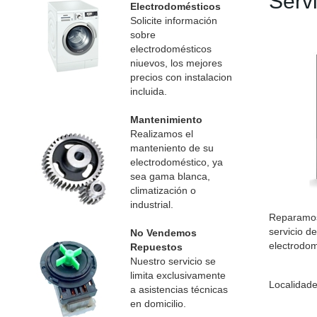
Serv
Electrodomésticos
Solicite información
sobre
electrodomésticos
niuevos, los mejores
precios con instalacion
incluida.
Mantenimiento
Realizamos el
manteniento de su
electrodoméstico, ya
sea gama blanca,
climatización o
industrial.
Reparamos 
servicio d
No Vendemos
electrodom
Repuestos
Nuestro servicio se
limita exclusivamente
Localidade
a asistencias técnicas
en domicilio.