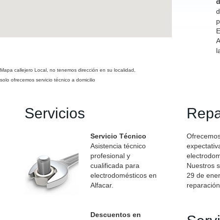
d
d
p
E
A
l
Mapa callejero Local, no tenemos dirección en su localidad,
solo ofrecemos servicio técnico a domicilio
Servicios
Repa
Servicio Técnico
Ofrecemos 
Asistencia técnico
expectativ
profesional y
electrodom
cualificada para
Nuestros s
electrodomésticos en
29 de ener
Alfacar.
reparación
Descuentos en