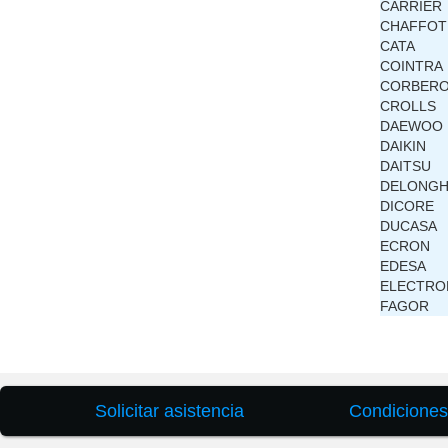
CARRIER
CHAFFOT
CATA
COINTRA
CORBER
CROLLS
DAEWOO
DAIKIN
DAITSU
DELONGH
DICORE
DUCASA
ECRON
EDESA
ELECTRO
FAGOR
Solicitar asistencia
Condiciones