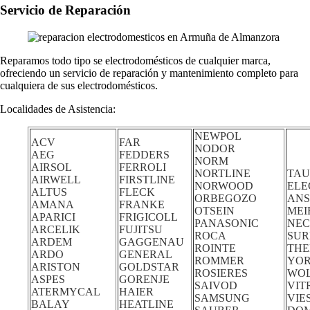
Servicio de Reparación
Reparamos todo tipo se electrodomésticos de cualquier marca,
ofreciendo un servicio de reparación y mantenimiento completo para
cualquiera de sus electrodomésticos.
Localidades de Asistencia:
NEWPOL
ACV
FAR
NODOR
AEG
FEDDERS
NORM
AIRSOL
FERROLI
NORTLINE
TAU
AIRWELL
FIRSTLINE
NORWOOD
ELE
ALTUS
FLECK
ORBEGOZO
ANS
AMANA
FRANKE
OTSEIN
MEI
APARICI
FRIGICOLL
PANASONIC
NE
ARCELIK
FUJITSU
ROCA
SUR
ARDEM
GAGGENAU
ROINTE
TH
ARDO
GENERAL
ROMMER
YO
ARISTON
GOLDSTAR
ROSIERES
WO
ASPES
GORENJE
SAIVOD
VIT
ATERMYCAL
HAIER
SAMSUNG
VIE
BALAY
HEATLINE