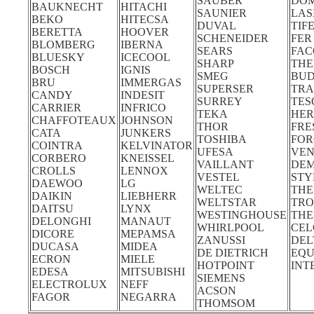
SAUBER
DO
BAUKNECHT
HITACHI
SAUNIER
LAS
BEKO
HITECSA
DUVAL
TIF
BERETTA
HOOVER
SCHENEIDER
FER
BLOMBERG
IBERNA
SEARS
FA
BLUESKY
ICECOOL
SHARP
THE
BOSCH
IGNIS
SMEG
BUD
BRU
IMMERGAS
SUPERSER
TRA
CANDY
INDESIT
SURREY
TES
CARRIER
INFRICO
TEKA
HE
CHAFFOTEAUX
JOHNSON
THOR
FRE
CATA
JUNKERS
TOSHIBA
FOR
COINTRA
KELVINATOR
UFESA
VEN
CORBERO
KNEISSEL
VAILLANT
DE
CROLLS
LENNOX
VESTEL
STY
DAEWOO
LG
WELTEC
THE
DAIKIN
LIEBHERR
WELTSTAR
TRO
DAITSU
LYNX
WESTINGHOUSE
TH
DELONGHI
MANAUT
WHIRLPOOL
CEL
DICORE
MEPAMSA
ZANUSSI
DEL
DUCASA
MIDEA
DE DIETRICH
EQU
ECRON
MIELE
HOTPOINT
INT
EDESA
MITSUBISHI
SIEMENS
ELECTROLUX
NEFF
ACSON
FAGOR
NEGARRA
THOMSOM