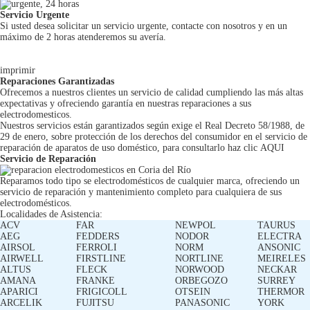
Servicio Urgente
Si usted desea solicitar un servicio urgente, contacte con nosotros y en un
máximo de 2 horas atenderemos su avería.
imprimir
Reparaciones Garantizadas
Ofrecemos a nuestros clientes un servicio de calidad cumpliendo las más altas
expectativas y ofreciendo garantía en nuestras reparaciones a sus
electrodomesticos.
Nuestros servicios están garantizados según exige el Real Decreto 58/1988, de
29 de enero, sobre protección de los derechos del consumidor en el servicio de
reparación de aparatos de uso doméstico, para consultarlo haz clic
AQUI
Servicio de Reparación
Reparamos todo tipo se electrodomésticos de cualquier marca, ofreciendo un
servicio de reparación y mantenimiento completo para cualquiera de sus
electrodomésticos.
Localidades de Asistencia:
ACV
FAR
NEWPOL
TAURUS
AEG
FEDDERS
NODOR
ELECTRA
AIRSOL
FERROLI
NORM
ANSONIC
AIRWELL
FIRSTLINE
NORTLINE
MEIRELES
ALTUS
FLECK
NORWOOD
NECKAR
AMANA
FRANKE
ORBEGOZO
SURREY
APARICI
FRIGICOLL
OTSEIN
THERMOR
ARCELIK
FUJITSU
PANASONIC
YORK