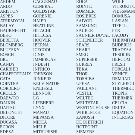
ARDEM
GAGGENAU
ROCA
WOLF
ARDO
GENERAL
ROINTE
VITROKIT
ARISTON
GOLDSTAR
ROMMER
VIESSMAN
ASPES
GORENJE
ROSIERES
DOMUSA
ATERMYCAL
HAIER
SAIVOD
LASIAN
BALAY
HEATLINE
SAMSUNG
TIFELL
BAUKNECHT
HITACHI
SAUBER
FER
BEKO
HITECSA
SAUNIER DUVAL
FACODY
BERETTA
HOOVER
SCHENEIDER
THERMITA
BLOMBERG
IBERNA
SEARS
BUDERUS
BLUESKY
ICECOOL
SHARP
TRADESA
BOSCH
IGNIS
SMEG
TESOLIN
BRU
IMMERGAS
SUPERSER
HERGOM
CANDY
INDESIT
SURREY
FRESH
CARRIER
INFRICO
TEKA
FORCALI
CHAFFOTEAUX
JOHNSON
THOR
VENICE
CATA
JUNKERS
TOSHIBA
DEMRAD
COINTRA
KELVINATOR
UFESA
STYLEBOI
CORBERO
KNEISSEL
VAILLANT
THERMIKE
CROLLS
LENNOX
VESTEL
TROPIK
DAEWOO
LG
WELTEC
THERMEX
DAIKIN
LIEBHERR
WELTSTAR
CELCIA
DAITSU
LYNX
WESTINGHOUSE
DELTA
DELONGHI
MANAUT
WHIRLPOOL
EQUATION
DICORE
MEPAMSA
ZANUSSI
INTERGAS
DUCASA
MIDEA
DE DIETRICH
ECRON
MIELE
HOTPOINT
EDESA
MITSUBISHI
SIEMENS