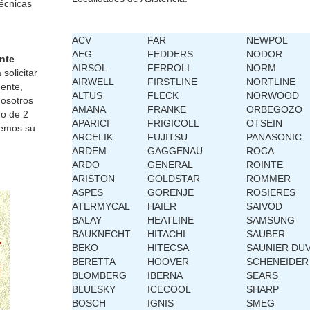
técnicas
ACV
FAR
NEWPOL
AEG
FEDDERS
NODOR
nte
AIRSOL
FERROLI
NORM
solicitar
AIRWELL
FIRSTLINE
NORTLINE
gente,
ALTUS
FLECK
NORWOOD
nosotros
AMANA
FRANKE
ORBEGOZO
o de 2
APARICI
FRIGICOLL
OTSEIN
remos su
ARCELIK
FUJITSU
PANASONIC
ARDEM
GAGGENAU
ROCA
ARDO
GENERAL
ROINTE
ARISTON
GOLDSTAR
ROMMER
ASPES
GORENJE
ROSIERES
ATERMYCAL
HAIER
SAIVOD
BALAY
HEATLINE
SAMSUNG
BAUKNECHT
HITACHI
SAUBER
BEKO
HITECSA
SAUNIER DU
BERETTA
HOOVER
SCHENEIDER
BLOMBERG
IBERNA
SEARS
BLUESKY
ICECOOL
SHARP
BOSCH
IGNIS
SMEG