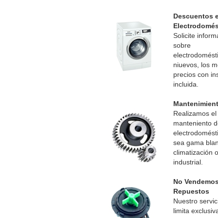
Descuentos 
Electrodomés
Solicite infor
sobre
electrodomést
niuevos, los m
precios con in
incluida.
Mantenimien
Realizamos el
manteniento d
electrodomésti
sea gama blan
climatización 
industrial.
No Vendemo
Repuestos
Nuestro servic
limita exclusi