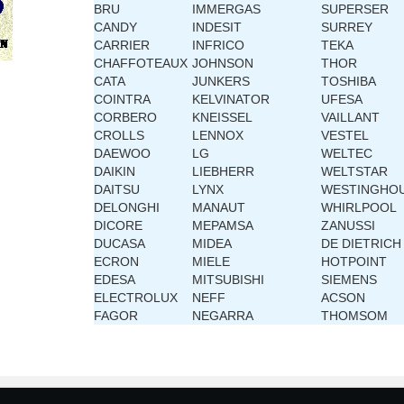
BRU
IMMERGAS
SUPERSER
CANDY
INDESIT
SURREY
CARRIER
INFRICO
TEKA
CHAFFOTEAUX
JOHNSON
THOR
CATA
JUNKERS
TOSHIBA
COINTRA
KELVINATOR
UFESA
CORBERO
KNEISSEL
VAILLANT
CROLLS
LENNOX
VESTEL
DAEWOO
LG
WELTEC
DAIKIN
LIEBHERR
WELTSTAR
DAITSU
LYNX
WESTINGHO
DELONGHI
MANAUT
WHIRLPOOL
DICORE
MEPAMSA
ZANUSSI
DUCASA
MIDEA
DE DIETRICH
ECRON
MIELE
HOTPOINT
EDESA
MITSUBISHI
SIEMENS
ELECTROLUX
NEFF
ACSON
FAGOR
NEGARRA
THOMSOM