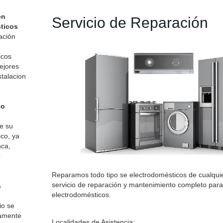
en
Servicio de Reparación
ticos
mación
icos
ejores
stalacion
to
e su
co, ya
ca,
o
Reparamos todo tipo se electrodomésticos de cualqui
servicio de reparación y mantenimiento completo para
s
electrodomésticos.
io se
vamente
Localidades de Asistencia: