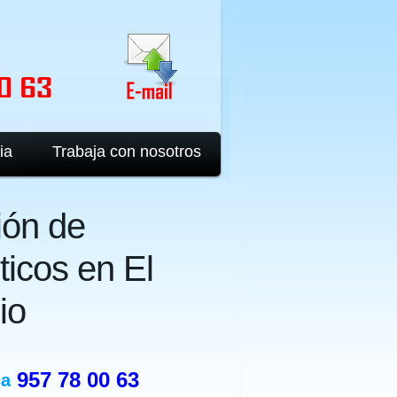
ia
Trabaja con nosotros
ión de
icos en El
io
957 78 00 63
ca