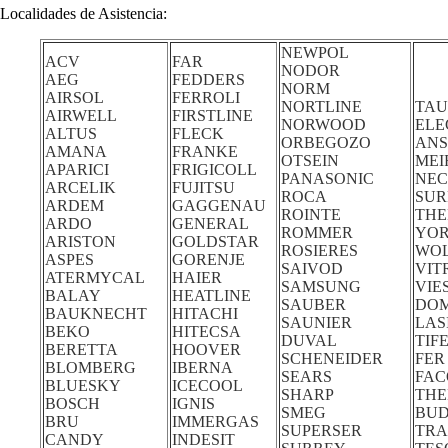
Localidades de Asistencia:
NEWPOL
ACV
FAR
NODOR
AEG
FEDDERS
NORM
AIRSOL
FERROLI
NORTLINE
TAU
AIRWELL
FIRSTLINE
NORWOOD
ELE
ALTUS
FLECK
ORBEGOZO
ANS
AMANA
FRANKE
OTSEIN
MEI
APARICI
FRIGICOLL
PANASONIC
NE
ARCELIK
FUJITSU
ROCA
SUR
ARDEM
GAGGENAU
ROINTE
TH
ARDO
GENERAL
ROMMER
YO
ARISTON
GOLDSTAR
ROSIERES
WO
ASPES
GORENJE
SAIVOD
VIT
ATERMYCAL
HAIER
SAMSUNG
VIE
BALAY
HEATLINE
SAUBER
DO
BAUKNECHT
HITACHI
SAUNIER
LAS
BEKO
HITECSA
DUVAL
TIF
BERETTA
HOOVER
SCHENEIDER
FER
BLOMBERG
IBERNA
SEARS
FA
BLUESKY
ICECOOL
SHARP
THE
BOSCH
IGNIS
SMEG
BUD
BRU
IMMERGAS
SUPERSER
TRA
CANDY
INDESIT