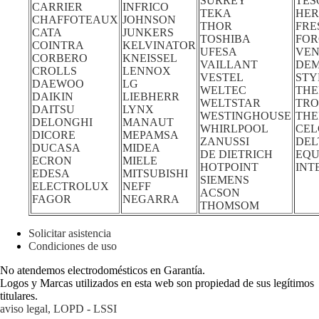
SURREY
TES
CARRIER
INFRICO
TEKA
HE
CHAFFOTEAUX
JOHNSON
THOR
FRE
CATA
JUNKERS
TOSHIBA
FOR
COINTRA
KELVINATOR
UFESA
VEN
CORBERO
KNEISSEL
VAILLANT
DE
CROLLS
LENNOX
VESTEL
STY
DAEWOO
LG
WELTEC
THE
DAIKIN
LIEBHERR
WELTSTAR
TRO
DAITSU
LYNX
WESTINGHOUSE
TH
DELONGHI
MANAUT
WHIRLPOOL
CEL
DICORE
MEPAMSA
ZANUSSI
DEL
DUCASA
MIDEA
DE DIETRICH
EQU
ECRON
MIELE
HOTPOINT
INT
EDESA
MITSUBISHI
SIEMENS
ELECTROLUX
NEFF
ACSON
FAGOR
NEGARRA
THOMSOM
Solicitar asistencia
Condiciones de uso
No atendemos electrodomésticos en Garantía.
Logos y Marcas utilizados en esta web son propiedad de sus legítimos
titulares.
aviso legal, LOPD - LSSI