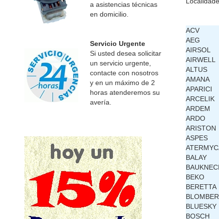
Localidade
a asistencias técnicas
en domicilio.
ACV
AEG
Servicio Urgente
AIRSOL
Si usted desea solicitar
AIRWELL
un servicio urgente,
ALTUS
contacte con nosotros
AMANA
y en un máximo de 2
APARICI
horas atenderemos su
ARCELIK
avería.
ARDEM
ARDO
ARISTON
ASPES
ATERMYC
BALAY
BAUKNEC
BEKO
BERETTA
BLOMBE
BLUESKY
BOSCH