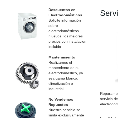
Descuentos en
Serv
Electrodomésticos
Solicite información
sobre
electrodomésticos
niuevos, los mejores
precios con instalacion
incluida.
Mantenimiento
Realizamos el
manteniento de su
electrodoméstico, ya
sea gama blanca,
climatización o
industrial.
Reparamos 
servicio d
No Vendemos
electrodom
Repuestos
Nuestro servicio se
limita exclusivamente