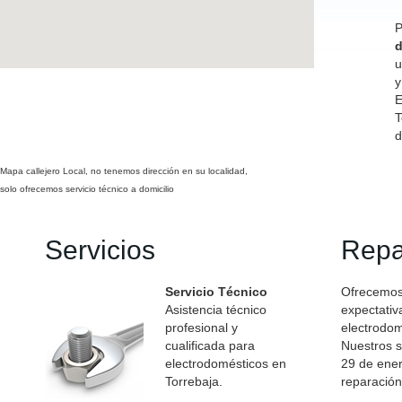
P
d
u
y
E
T
d
Mapa callejero Local, no tenemos dirección en su localidad,
solo ofrecemos servicio técnico a domicilio
Servicios
Repa
Servicio Técnico
Ofrecemos 
Asistencia técnico
expectativ
profesional y
electrodom
cualificada para
Nuestros s
electrodomésticos en
29 de ener
Torrebaja.
reparación