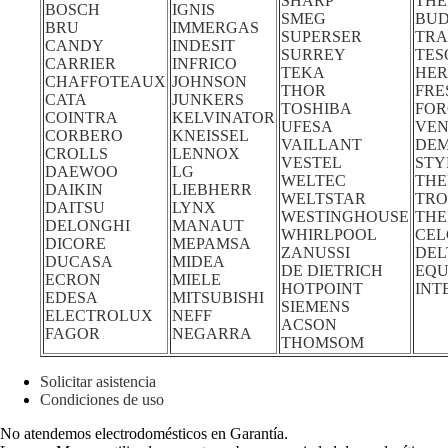
SHARP
THE
BOSCH
IGNIS
SMEG
BUD
BRU
IMMERGAS
SUPERSER
TRA
CANDY
INDESIT
SURREY
TES
CARRIER
INFRICO
TEKA
HE
CHAFFOTEAUX
JOHNSON
THOR
FRE
CATA
JUNKERS
TOSHIBA
FOR
COINTRA
KELVINATOR
UFESA
VEN
CORBERO
KNEISSEL
VAILLANT
DE
CROLLS
LENNOX
VESTEL
STY
DAEWOO
LG
WELTEC
THE
DAIKIN
LIEBHERR
WELTSTAR
TRO
DAITSU
LYNX
WESTINGHOUSE
TH
DELONGHI
MANAUT
WHIRLPOOL
CEL
DICORE
MEPAMSA
ZANUSSI
DEL
DUCASA
MIDEA
DE DIETRICH
EQU
ECRON
MIELE
HOTPOINT
INT
EDESA
MITSUBISHI
SIEMENS
ELECTROLUX
NEFF
ACSON
FAGOR
NEGARRA
THOMSOM
Solicitar asistencia
Condiciones de uso
No atendemos electrodomésticos en Garantía.