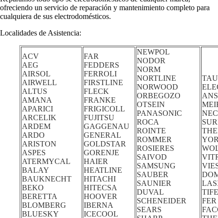
ofreciendo un servicio de reparación y mantenimiento completo para
cualquiera de sus electrodomésticos.
Localidades de Asistencia:
NEWPOL
ACV
FAR
NODOR
AEG
FEDDERS
NORM
AIRSOL
FERROLI
NORTLINE
TAU
AIRWELL
FIRSTLINE
NORWOOD
ELE
ALTUS
FLECK
ORBEGOZO
ANS
AMANA
FRANKE
OTSEIN
MEI
APARICI
FRIGICOLL
PANASONIC
NE
ARCELIK
FUJITSU
ROCA
SUR
ARDEM
GAGGENAU
ROINTE
TH
ARDO
GENERAL
ROMMER
YO
ARISTON
GOLDSTAR
ROSIERES
WO
ASPES
GORENJE
SAIVOD
VIT
ATERMYCAL
HAIER
SAMSUNG
VIE
BALAY
HEATLINE
SAUBER
DO
BAUKNECHT
HITACHI
SAUNIER
LAS
BEKO
HITECSA
DUVAL
TIF
BERETTA
HOOVER
SCHENEIDER
FER
BLOMBERG
IBERNA
SEARS
FA
BLUESKY
ICECOOL