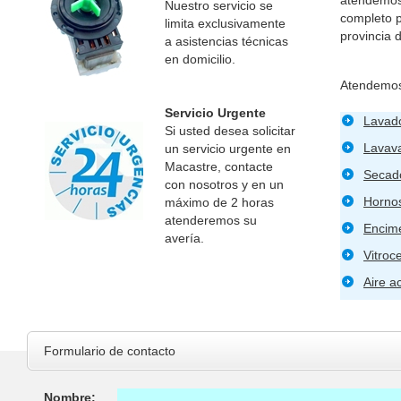
Nuestro servicio se
completo p
limita exclusivamente
provincia
a asistencias técnicas
en domicilio.
Atendemos
Servicio Urgente
Lavad
Si usted desea solicitar
Lavava
un servicio urgente en
Macastre, contacte
Secad
con nosotros y en un
Horno
máximo de 2 horas
atenderemos su
Encim
avería.
Vitroc
Aire a
Formulario de contacto
Nombre: