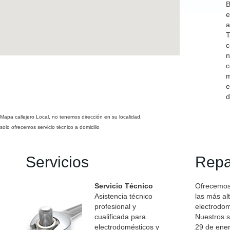
B
e
a
T
c
n
c
m
e
d
Mapa callejero Local, no tenemos dirección en su localidad,
solo ofrecemos servicio técnico a domicilio
Servicios
Repa
Servicio Técnico
Ofrecemos 
Asistencia técnico
las más al
profesional y
electrodo
cualificada para
Nuestros s
electrodomésticos y
29 de ener