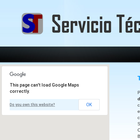
This page can't load Google Maps
correctly.
P
OK
Do you own this website?
c
e
c
C
B