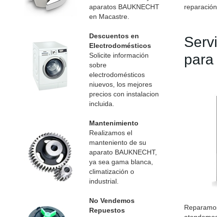
aparatos BAUKNECHT
reparación
en Macastre.
Descuentos en
Serv
Electrodomésticos
Solicite información
para
sobre
electrodomésticos
niuevos, los mejores
precios con instalacion
incluida.
Mantenimiento
Realizamos el
manteniento de su
aparato BAUKNECHT,
ya sea gama blanca,
climatización o
industrial.
No Vendemos
Reparamos
Repuestos
atendemos 