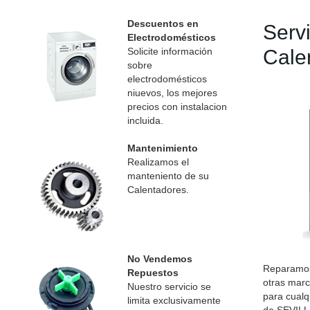
Descuentos en
Serv
Electrodomésticos
Solicite información
Cale
sobre
electrodomésticos
niuevos, los mejores
precios con instalacion
incluida.
Mantenimiento
Realizamos el
manteniento de su
Calentadores.
No Vendemos
Reparamos
Repuestos
otras marc
Nuestro servicio se
para cualq
limita exclusivamente
de SEVILL