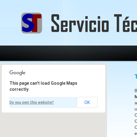
This page can't load Google Maps
correctly.
B
M
OK
Do you own this website?
a
u
C
C
C
e