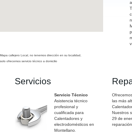
a
T
c
n
M
p
m
v
Mapa callejero Local, no tenemos dirección en su localidad,
solo ofrecemos servicio técnico a domicilio
Servicios
Repa
Servicio Técnico
Ofrecemos 
Asistencia técnico
las más al
profesional y
Calentado
cualificada para
Nuestros s
Calentadores y
29 de ener
electrodomésticos en
reparación
Montellano.