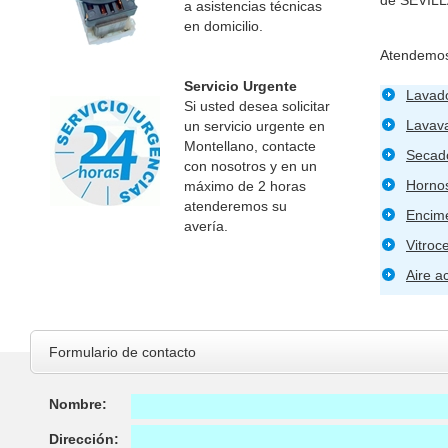
a asistencias técnicas
en domicilio.
Atendemos
Servicio Urgente
Lavad
Si usted desea solicitar
Lavava
un servicio urgente en
Montellano, contacte
Secad
con nosotros y en un
Horno
máximo de 2 horas
atenderemos su
Encim
avería.
Vitroc
Aire a
Formulario de contacto
Nombre:
Dirección: